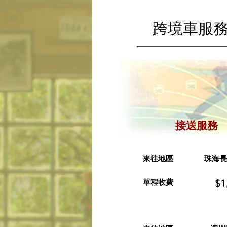
跨境車服務
接送服務
來往地區
珠海長隆
單程收費
$1