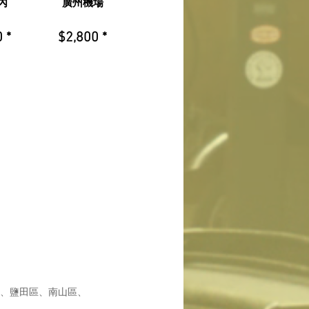
內
廣州機場
 *
$2,800 *
區、鹽田區、南山區、