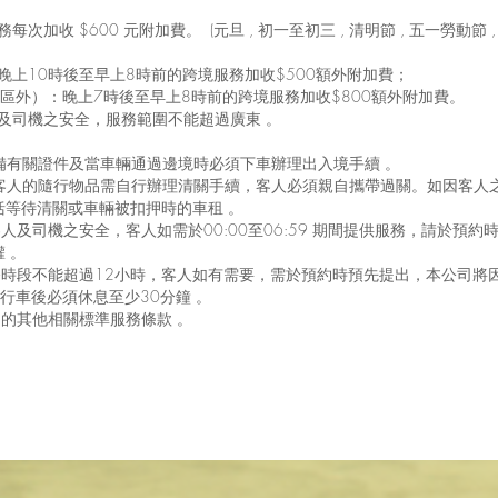
每次加收 $600 元附加費。 (元旦 , 初一至初三 , 清明節 , 五一勞動節 ,
：晚上10時後至早上8時前的跨境服務加收$500額外附加費；
外）：晚上7時後至早上8時前的跨境服務加收$800額外附加費。
障客人及司機之安全，服務範圍不能超過廣東 。
：
自備有關證件及當車輛通過邊境時必須下車辦理出入境手續 。
所有客人的隨行物品需自行辦理清關手續，客人必須親自攜帶過關。如因客人
括等待清關或車輛被扣押時的車租 。
客人及司機之安全，客人如需於00:00至06:59 期間提供服務，請於預約
權 。
次服務時段不能超過12小時，客人如有需要，需於預約時預先提出，本公司將
行車後必須休息至少30分鐘 。
公司的其他相關標準服務條款 。