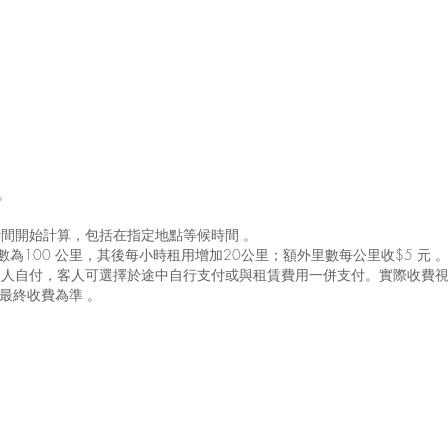
。
。
的時間開始計算，包括在指定地點等候時間 。
里數為100 公里，其後每小時租用增加20公里；額外里數每公里收$5 元 
用由客人自付，客人可選擇於途中自行支付或與租賃費用一併支付。實際收費
最終收費為準 。