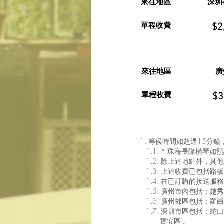
來往地區
深圳
單程收費
$2
來往地區
廣
單程收費
$3
1. 等侯時間如超過15分鐘
1.1. * 珠海長隆橫琴如
1.2. 除上述地點外，其他
1.3. 上述收費已包括
1.4. 在已訂購的接送服
1.5. 廣州市內包括：
1.6. 廣州郊區包括：
1.7. 深圳市區包括：
寶安區 。