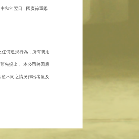
 中秋節翌日 , 國慶節
重陽
之任何違規行為，
所有費用
時預先提出， 本公司將
因應
因應不同之情況作出考
量及