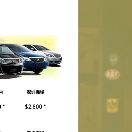
內
深圳機場
 *
$2,800 *