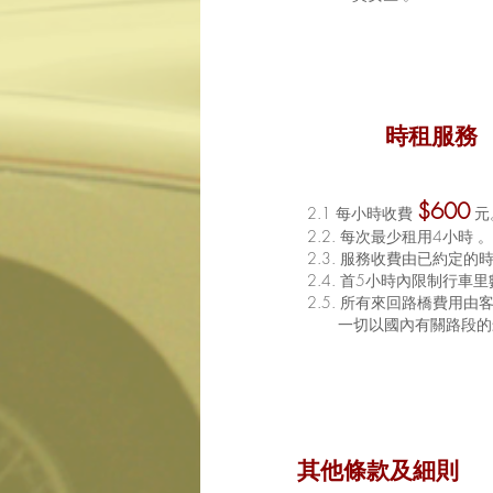
時租服務
$600
2.1 每小時收費
元
2.2. 每次最少租用4小時 
2.3. 服務收費由已約定
2.4. 首5小時內限制行車
2.5. 所有來回路橋費
一切以國內有關路段
的
其他條款及細則