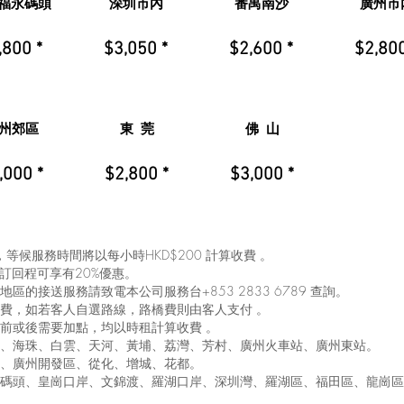
福永碼頭
深圳市內
番禺南沙
廣州市
,800 *
$3,050 *
$2,600 *
$2,800
州郊區
東 莞
佛 山
,000 *
$2,800 *
$3,000 *
，等候服務時間將以每小時HKD$200 計算收費 。
預訂回程可享有20%優惠。
地區的接送服務請致電本公司服務台+853 2833 6789 查詢。
路橋費，如若客人自選路線，路橋費則由客人支付 。
務前或後需要加點，均以時租計算收費 。
越秀、海珠、白雲、天河、黃埔、荔灣、芳村、廣州火車站、廣州東站。
羅崗、廣州開發區、從化、增城、花都。
蛇口碼頭、皇崗口岸、文錦渡、羅湖口岸、深圳灣、羅湖區、福田區、龍崗